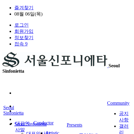
즐겨찾기
08월 06일(목)
로그인
회원가입
정보찾기
접속 9
Seoul
Sinfonietta
Community
Seoul
Sinfonietta
공지
사항
Conductor
대표인
Seoul Sinfonietta
Presents
갤러
사말
리
Artistic
대표인사말