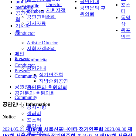
공연안내
profile
Director
포스
profile
members
공연문의·후
지휘자갤
members
터
공연연
원의뢰
러리
공연연혁
동영
혁
기사자료
상
기사자
원포
료
Conductor
인트
Artistic Director
지휘자갤러리
메인
Presents
Seoul Sinfonietta
Conductor
공연안내
Presents
정기연주회
Community
지방순회공연
공연안내
공연문의·후원의뢰
공연문의·후원의뢰
Community
공연안내 / Information
공지사항
갤러리
Notice
포스터
동영상
2024.05.21
제164회 서울신포니에타 정기연주회
2023.09.30
제
원포인트
163회 서울신포니에타 정기연주회
2023.07.24
제162회 서울신