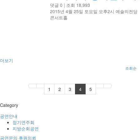
댓글 0
|
조회 18,993
2015년 4월 25일 토요일 오후2시 예술의전당
콘서트홀
더보기
조회순
1
2
3
4
5
Category
공연안내
정기연주회
지방순회공연
공연문의·후원의뢰