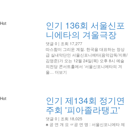
인기
136회 서울신포
Hot
니에타의 겨울극장
댓글 0
|
조회 17,277
따스함이 그리운 계절. 한국을 대표하는 정상
급 실내악단인 서울신포니에타(음악감독/지휘/
김영준)가 오는 12월 24일(목) 오후 8시 예술
의전당 콘서트홀에서 ‘서울신포니에타의 겨
울…
더보기
인기
제134회 정기연
Hot
주회 '피아졸라탱고'
댓글 0
|
조회 18,025
♣ 공 연 개 요 ☞공 연 명 : 서울신포니에타 제