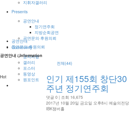
지휘자갤러리
Presents
공연안내
정기연주회
지방순회공연
공연문의·후원의뢰
공연안내
공연문의·후원의뢰
Community
공연안내 / Information
공지사항
갤러리
전체(44)
포스터
동영상
인기
제155회 창단30
Hot
원포인트
주년 정기연주회
댓글 0
|
조회 16,675
2017년 10월 20일 금요일 오후8시 예술의전당
IBK챔버홀