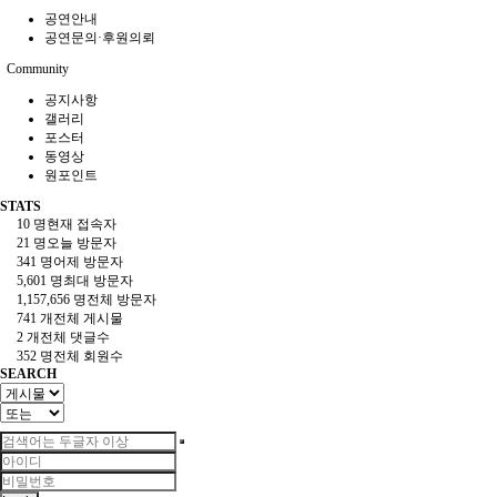
공연안내
공연문의·후원의뢰
Community
공지사항
갤러리
포스터
동영상
원포인트
STATS
10 명
현재 접속자
21 명
오늘 방문자
341 명
어제 방문자
5,601 명
최대 방문자
1,157,656 명
전체 방문자
741 개
전체 게시물
2 개
전체 댓글수
352 명
전체 회원수
SEARCH