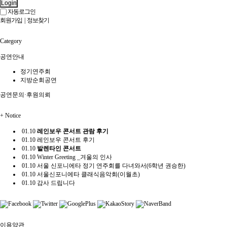
Login
자동로그인
회원가입
|
정보찾기
Category
공연안내
정기연주회
지방순회공연
공연문의·후원의뢰
+
Notice
01.10
레인보우 콘서트 관람 후기
01.10
레인보우 콘서트 후기
01.10
발렌타인 콘서트
01.10
Winter Greeting _겨울의 인사
01.10
서울 신포니에타 정기 연주회를 다녀와서(6학년 권승한)
01.10
서울신포니에타 클래식음악회(이월초)
01.10
감사 드립니다
이용약관