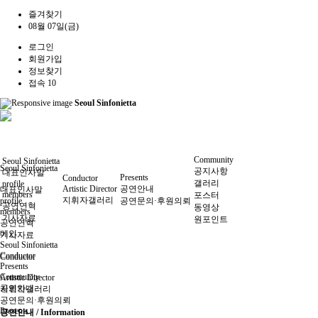
즐겨찾기
08월 07일(금)
로그인
회원가입
정보찾기
접속 10
Seoul Sinfonietta
Community
Seoul Sinfonietta
Seoul Sinfonietta
공지사항
대표인사말
Presents
Conductor
갤러리
profile
Artistic Director
공연안내
대표인사말
members
포스터
지휘자갤러리
profile
공연문의·후원의뢰
공연연혁
동영상
members
기사자료
원포인트
공연연혁
메인
기사자료
Seoul Sinfonietta
Conductor
Conductor
Presents
Community
Artistic Director
공연안내
지휘자갤러리
공연문의·후원의뢰
Presents
공연안내 / Information