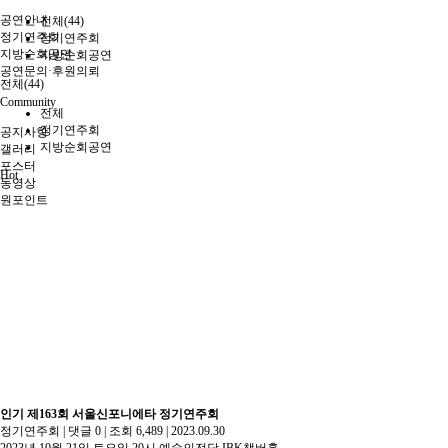
공연안내
전체(44)
정기연주회
정기연주회
지방순회공연
지방순회공연
공연문의·후원의뢰
전체(44)
Community
전체
정기연주회
공지사항
지방순회공연
갤러리
포스터
Hot
동영상
원포인트
인기
제163회 서울신포니에타 정기연주회
정기연주회
|
댓글 0
|
조회 6,489
|
2023.09.30
2023년 10월 21일 토요일 20시 예술의전당 IBK챔버홀