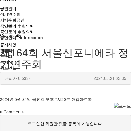
공연안내
정기연주회
지방순회공연
공연문의·후원의뢰
공연안내
공연문의·후원의뢰
Community
공연안내 / Information
공지사항
제164회 서울신포니에타 정
갤러리
포스터
기연주회
동영상
원포인트
관리자
0
5334
2024.05.21 23:35
2024년 5월 24일 금요일 오후 7시30분 거암아트홀
0
Comments
로그인한 회원만 댓글 등록이 가능합니다.