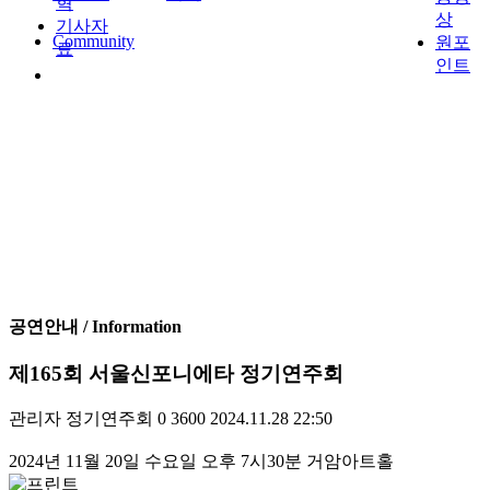
혁
상
기사자
Community
원포
료
인트
뢰
공연안내 / Information
제165회 서울신포니에타 정기연주회
관리자
정기연주회
0
3600
2024.11.28 22:50
2024년 11월 20일 수요일 오후 7시30분 거암아트홀