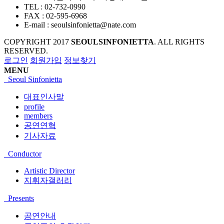
TEL :
02-732-0990
FAX :
02-595-6968
E-mail :
seoulsinfonietta@nate.com
COPYRIGHT
2017
SEOULSINFONIETTA
. ALL RIGHTS
RESERVED.
로그인
회원가입
정보찾기
MENU
Seoul Sinfonietta
대표인사말
profile
members
공연연혁
기사자료
Conductor
Artistic Director
지휘자갤러리
Presents
공연안내