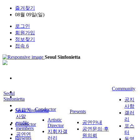
즐겨찾기
08월 09일(일)
로그인
회원가입
정보찾기
접속 6
Seoul Sinfonietta
Community
Seoul
Sinfonietta
공지
사항
Conductor
대표인
Seoul Sinfonietta
Presents
갤러
사말
리
Artistic
공연안내
profile
Conductor
Director
포스
members
공연문의·후
지휘자갤
터
공연연
원의뢰
Presents
러리
동영