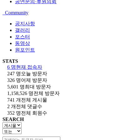
공연문의·후원의뢰
Community
공지사항
갤러리
포스터
동영상
원포인트
STATS
6 명
현재 접속자
247 명
오늘 방문자
326 명
어제 방문자
5,601 명
최대 방문자
1,158,526 명
전체 방문자
741 개
전체 게시물
2 개
전체 댓글수
352 명
전체 회원수
SEARCH