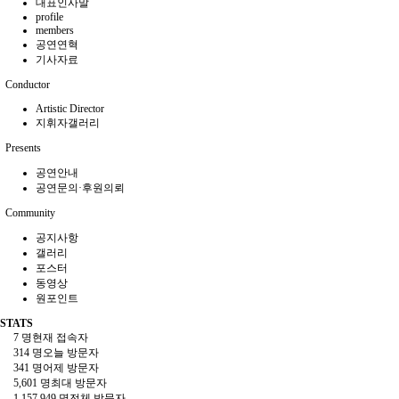
대표인사말
profile
members
공연연혁
기사자료
Conductor
Artistic Director
지휘자갤러리
Presents
공연안내
공연문의·후원의뢰
Community
공지사항
갤러리
포스터
동영상
원포인트
STATS
7 명
현재 접속자
314 명
오늘 방문자
341 명
어제 방문자
5,601 명
최대 방문자
1,157,949 명
전체 방문자