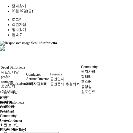
즐겨찾기
08월 07일(금)
로그인
회원가입
정보찾기
접속 7
Seoul Sinfonietta
Community
Seoul Sinfonietta
공지사항
대표인사말
Presents
Conductor
갤러리
profile
Artistic Director
공연안내
members
포스터
Seoul Sinfonietta
지휘자갤러리
공연문의·후원의뢰
공연연혁
동영상
기사자료
원포인트
대표인사말
profile
메인
members
Seoul Sinfonietta
공연연혁
Conductor
기사자료
Presents
Community
Login
Conductor
회원 로그인
Artistic Director
Have a Nice Day!