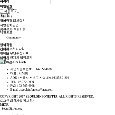
지휘자갤러리
아이디
비밀번호
Presents
자동로그인
Sign In
공연안내
회원가입
정보찾기
정기연주회
지방순회공연
공연문의·후원의뢰
메인으로
Community
이용약관
공지사항
개인정보처리방침
갤러리
이메일 무단수집거부
포스터
책임의 한계와 법적고지
동영상
원포인트
사업자등록번호 :
114-82-64838
대표 :
서예정
ADD :
서울시 서초구 사평대로16길53 2-204
TEL :
02-732-0990
FAX :
02-595-6968
E-mail :
seoulsinfonietta@nate.com
COPYRIGHT
2017
SEOULSINFONIETTA
. ALL RIGHTS RESERVED.
로그인
회원가입
정보찾기
MENU
Seoul Sinfonietta